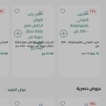
2‎%‎
11‎%‎
حليب المراعي بالشوكولاتة - 200
لبن رايب التوازن الكامل معزز بثلاثة
المراعي
مل
خمائر حيوية من جهينه - 440 جم
12 جم
13.5 جم
31.95 جم
52.95 جم
عروض حصرية
عرض المزيد
16‎%‎