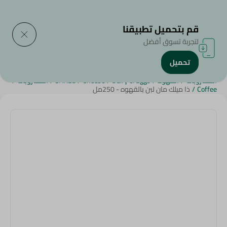
التوصيل إلى
حدد المنطقة
قم بتحميل تطبيقنا
لتجربة تسوق أفضل
تحميل
الرئيسية
/
الجبن,منتجات الألبان والبيض
/
الألبان
/
البان خاصة
/
المشروبات
/
القهوة
/
Dairy & Eggs
/
Cheese
/
SAHEL
/
المشروبات
/
Coffee
/
ذا ميلك مان لبن بالقهوه - 250مل