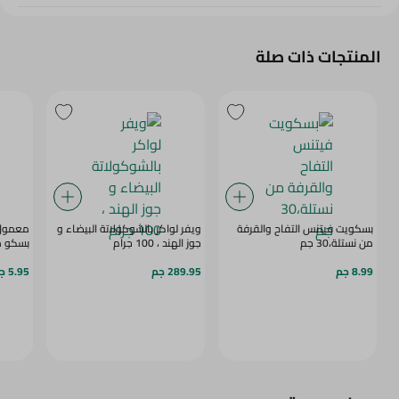
المنتجات ذات صلة
بسكويت فيتنس التفاح والقرفة
ويفر لواكر بالشوكولاتة البيضاء و
معمول 
من نستلة،30 جم
جوز الهند ، 100 جرام
بسكو مصر 
8.99 جم
289.95 جم
5.95 جم