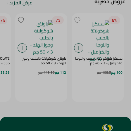
عروض حصرية
عرض المزيد
7‎%‎
7‎%‎
8‎%‎
سنيكرز شوكولاتة بالحليب والنوجا
باونتي شوكولاتة بالحليب وجوز
COLATE
والكراميل - 3 × 40 جم
الهند - 3 × 50 جم
BERRY - 55G
100 جم
108.5 جم
112 جم
119.95 جم
33.25 جم