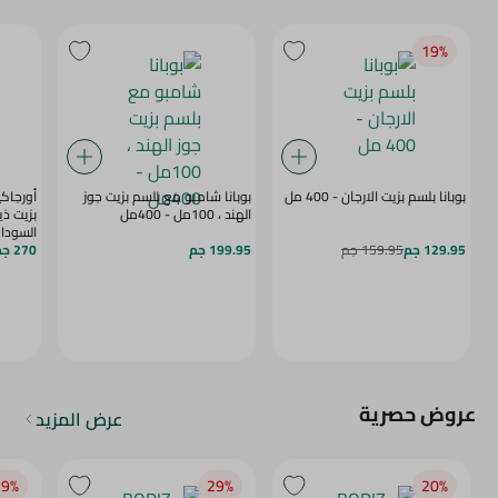
19‎%‎
بوبانا بلسم بزيت الارجان - 400 مل
بوبانا شامبو مع بلسم بزيت جوز
أورجاكي
الهند ، 100مل - 400مل
بزيت ذي
السوداء - 0
129.95 جم
159.95 جم
199.95 جم
270 جم
عروض حصرية
عرض المزيد
9‎%‎
29‎%‎
20‎%‎