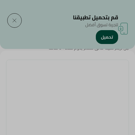
التوصيل إلى
حدد المنطقة
قم بتحميل تطبيقنا
لتجربة تسوق أفضل
تحميل
الرئيسية
/
الجمال والعناية الشخصية
/
العناية بالشعر
/
جل تريمز لتثبيت فائق للشعر يدوم لمدة 24 ساعة