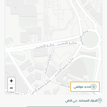
قم بالتسجيل للنشرة
©2026 - Spinneys | جميع الحقوق محفوظة
+
تحديد موقعي
−
الجيزة, المساحه , حي الدقي