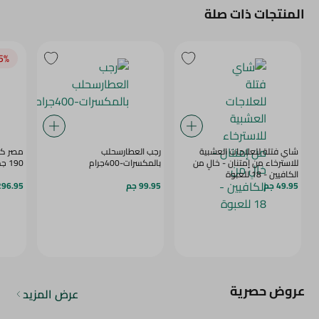
المنتجات ذات صلة
5‎%‎
شاي فتلة للعلاجات العشبية
رجب العطارسحلب
مصر كا
للاسترخاء من إمتنان - خالٍ من
بالمكسرات-400جرام
190 جم
الكافيين - 18 للعبوة
49.95 جم
99.95 جم
296.95 ج
عروض حصرية
عرض المزيد