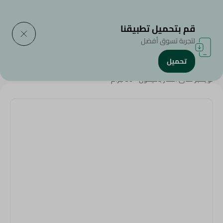
التوصيل إلى
حدد المنطقة
قم بتحميل تطبيقنا
لتجربة تسوق أفضل
تحميل
الرئيسية
/
المشروبات
/
الشاي
/
Beverages
/
تويننجز شاى اخضر بالليمون - 50 جرام