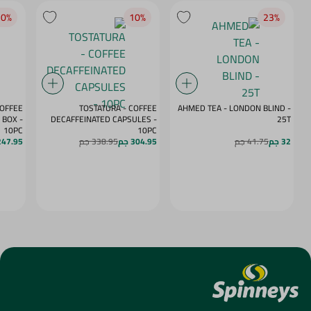
0‎%‎
10‎%‎
23‎%‎
COFFEE
TOSTATURA - COFFEE
AHMED TEA - LONDON BLIND -
BOX -
DECAFFEINATED CAPSULES -
25T
10PC
10PC
32 جم
41.75 جم
304.95 جم
338.95 جم
247.95 ج