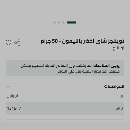
تويننجز شاى اخضر بالليمون - 50 جرام
تويننيج
يرجى الملاحظة:
قد يختلف وزن العناصر القابلة للتحجيم بشكل
طفيف. قد يتغير التعبئة بناءً على التوفر.
المواصفات
براند
تويننيج
134547
SKU