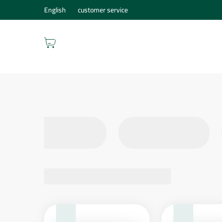
English
customer service