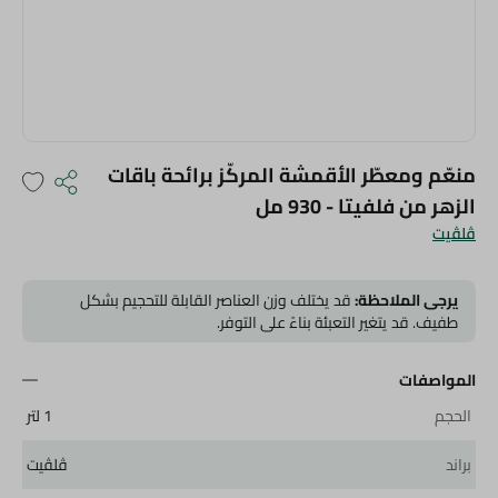
منعّم ومعطّر الأقمشة المركّز برائحة باقات
الزهر من فلفيتا - 930 مل
ڤلڤيت
يرجى الملاحظة:
قد يختلف وزن العناصر القابلة للتحجيم بشكل
طفيف. قد يتغير التعبئة بناءً على التوفر.
المواصفات
الحجم
1 لتر
براند
ڤلڤيت