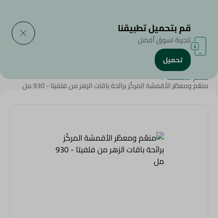
التوصيل إلى
حدد المنطقة
قم بتحميل تطبيقنا
لتجربة تسوق أفضل
تحميل
الرئيسية
/
المنظفات
/
أدوات التنظييف
/
منتجات غسيل الملابس
/
منعم الأقمشة
/
منعّم ومعطّر الأقمشة المركّز برائحة باقات الزهر من فلفيتا - 930 مل