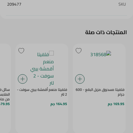
209477
SKU
المنتجات ذات صلة
فلفيتا مسحوق مزيل البقع - 600
فلفيتا منعم أقمشة بيبي سوفت -
سائل فا
جرام
2 لتر
الملابس
من مادة ا
169.95 جم
164.95 جم
479.95 ج