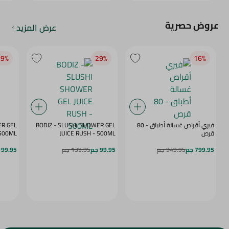
عروض حصرية
عرض المزيد
9‎%‎
29‎%‎
16‎%‎
فيري أقراص غسالة أطباق - 80
BODIZ - SLUSHI SHOWER GEL
ER GEL
قرص
JUICE RUSH - 500ML
MY DAZE - 500ML
799.95 جم
949.95 جم
99.95 جم
139.95 جم
99.95 جم