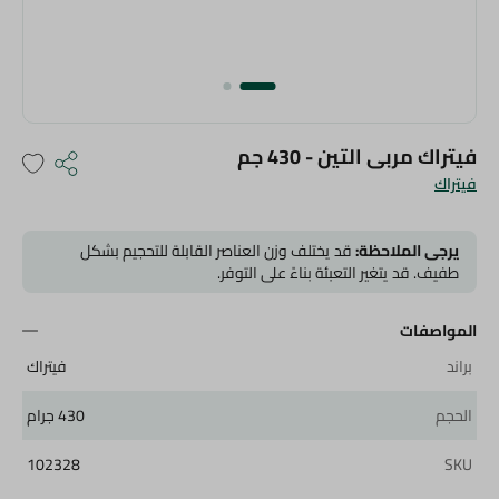
فيتراك مربى التين - 430 جم
فيتراك
يرجى الملاحظة:
قد يختلف وزن العناصر القابلة للتحجيم بشكل
طفيف. قد يتغير التعبئة بناءً على التوفر.
المواصفات
براند
فيتراك
الحجم
430 جرام
102328
SKU