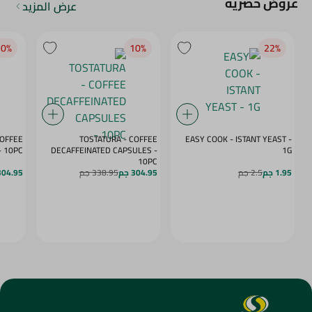
عروض حصرية
عرض المزيد
0‎%‎
10‎%‎
22‎%‎
COFFEE
TOSTATURA - COFFEE
EASY COOK - ISTANT YEAST -
APSULES VANILLA - 10PC
DECAFFEINATED CAPSULES -
1G
10PC
1.95 جم
2.5 جم
304.95 جم
338.95 جم
304.95 ج