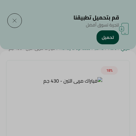
التوصيل إلى
حدد المنطقة
قم بتحميل تطبيقنا
لتجربة تسوق أفضل
تحميل
الرئيسية
/
منتجات البقالة
/
المربى والعسل والأطعمة القابلة للدهن
/
مربي
/
Hero
/
Jams
/
Honey & Spreads
/
فيتراك مربى التين - 430 جم
18‎%‎