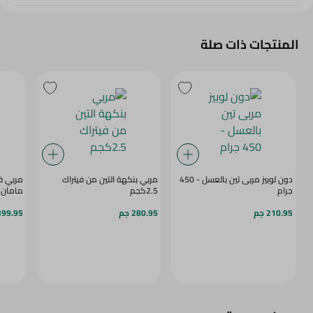
المنتجات ذات صلة
دون لوبيز مربى تين بالعسل - 450
مربي بنكهة التين من فيتراك
مربي ف
جرام
2.5كجم
مامان 370جم
210.95 جم
280.95 جم
399.95 ج