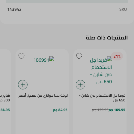
143942
SKU
المنتجات ذات صلة
21‎%‎
فريدا جل الاستحمام صن شاين -
لوفة سبا جوانتي من ميجوز، أصفر
شاور جل
650 مل
300 مل
109.95 جم
139.95 جم
84.95 جم
84.95 جم