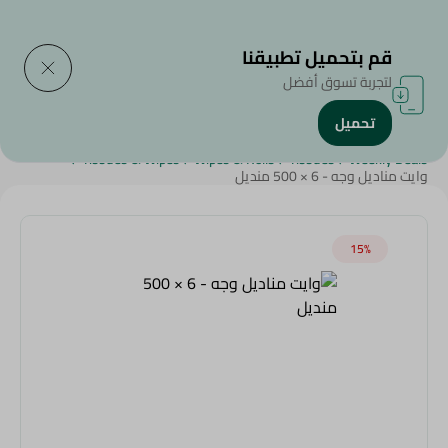
التوصيل إلى
حدد المنطقة
قم بتحميل تطبيقنا
لتجربة تسوق أفضل
تحميل
الرئيسية
/
الجمال والعناية الشخصية
/
المنظفات
/
عروض عامة
/
/
Tissues & Wipes
/
Wipes & Rolls
/
Tissues
/
Weekly Deals
وايت مناديل وجه - 6 × 500 منديل
15‎%‎