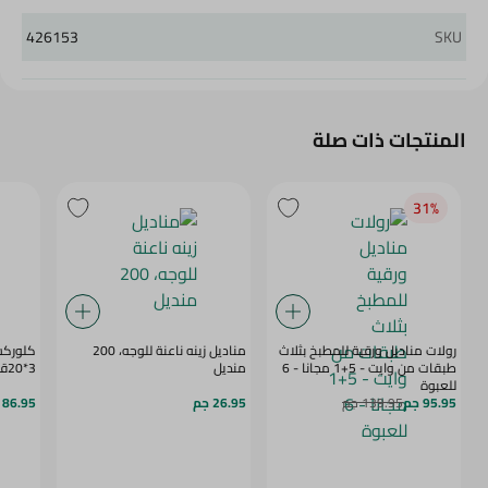
426153
SKU
المنتجات ذات صلة
31‎%‎
رولات مناديل ورقية للمطبخ بثلاث
مناديل زينه ناعنة للوجه، 200
كلوركس
طبقات من وايت - 5+1 مجانا - 6
منديل
3*20قطعة
للعبوة
95.95 جم
139.95 جم
26.95 جم
86.95 جم