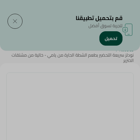
التوصيل إلى
حدد المنطقة
قم بتحميل تطبيقنا
لتجربة تسوق أفضل
تحميل
الرئيسية
/
منتجات البقالة
/
الأرز , المكرونة و النودلز
/
النودلز
/
Rice
/
/
Noodles
نودلز سريعة التحضير بطعم الشطة الحارة من يامي - خالية من مشتقات
الخنزير