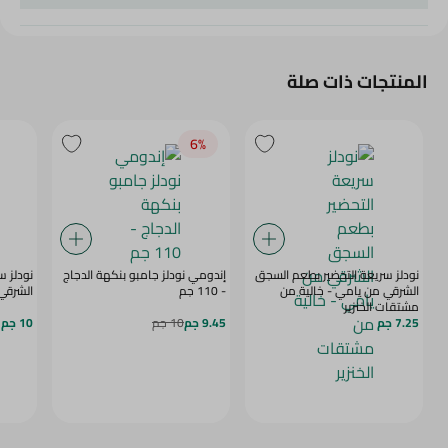
المنتجات ذات صلة
6‎%‎
نودلز سريعة التحضير بطعم السجق
إندومي نودلز جامبو بنكهة الدجاج
نودلز س
الشرقي من يامي - خالية من
- 110 جم
الشرقي من
مشتقات الخنزير
7.25 جم
9.45 جم
10 جم
10 جم