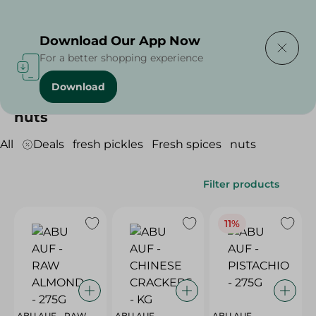
Delivering to
Select Area
Download Our App Now
For a better shopping experience
Download
Home
/
Grocer - Fresh
/
Nuts
nuts
All
Deals
fresh pickles
Fresh spices
nuts
Filter products
11%
ABU AUF - RAW
ABU AUF -
ABU AUF -