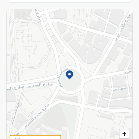
More
Returns and Refund
Terms and Conditions
Privacy Policy
Subscribe to our NewsLetter
©2026 - Spinneys | All Rights Reserved
+