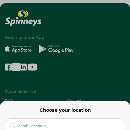
Download our App
Customer Service
FAQs
Contact us
Choose your location
About
Who are we?
Stores