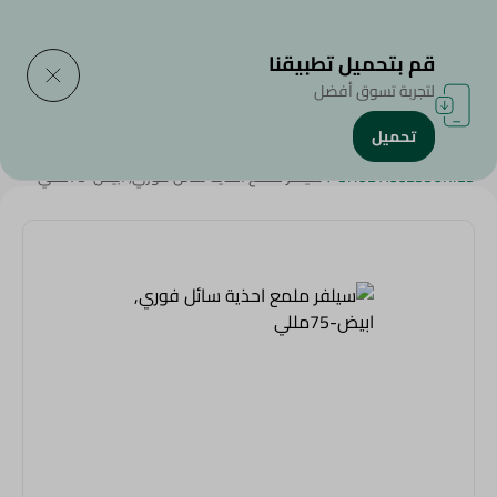
التوصيل إلى
حدد المنطقة
قم بتحميل تطبيقنا
لتجربة تسوق أفضل
تحميل
الرئيسية
/
المنظفات
/
أدوات التنظييف
/
أدوات النظافة
/
SHOE ACCESSORIES
/
سيلفر ملمع احذية سائل فوري, ابيض-75مللي