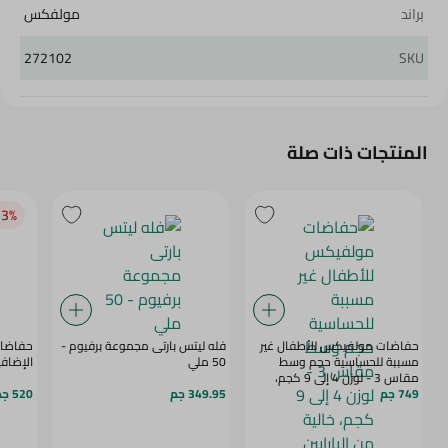
براند
مولفكس
272102
SKU
المنتجات ذات صلة
3‎%‎
حفاضات مولفيكس للأطفال غير
فله ليتس بارتى مجموعة برفيوم -
حفاضات 
مسببة للحساسية حجم وسط
50 ملي
الإضافية م
مقاس 3 - لوزن 4 إلى 9 كجم،
749 جم
خالية من البارابين واللاتيكس
349.95 جم
520 جم
وثنائي الفينول أ - 80 للعبوة