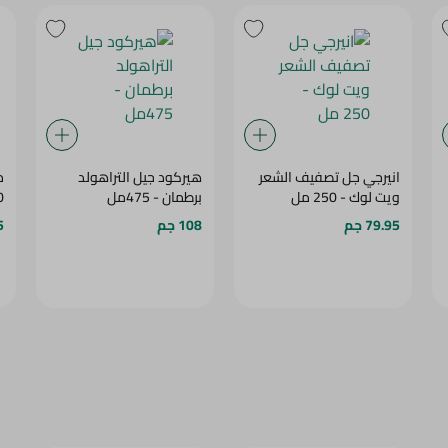
انيرجي جل تصفيف الشعر
هيركود جيل التراهولد
د
ويت لوك - 250 مل
برطمان - 475مل
00
79.95 جم
108 جم
5