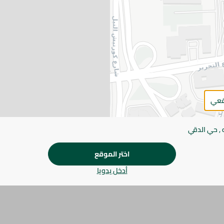
اضف للعربة
يرجى الملاحظة:
قد يختلف وزن العناصر القابلة ل
طفيف. قد يتغير التعبئة بناءً على التوفر.
المواصفات
براند
قعي
SKU
 , حي الدقي
اختر الموقع
أدخل يدويا