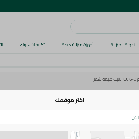
الأجهزة المنزلية
أجهزة منزلية كبيرة
تكييفات هواء
ال
اختر موقعك
باليت
20%خصم ICC 6-0 باليت صبغة شعر
129.95 جم