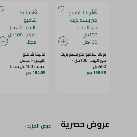
بوبانا شامبو مع بلسم بزيت
فاتيكا شامبو
جوز الهند ، 100مل -
بالبيض+العسل
400مل
اصلاح+100مل مجانا
199.95 جم
184.95 جم
عروض حصرية
عرض المزيد