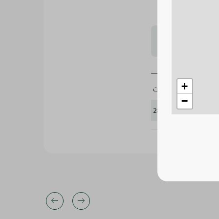
لتحجيم بشكل
+
باليت
−
288947