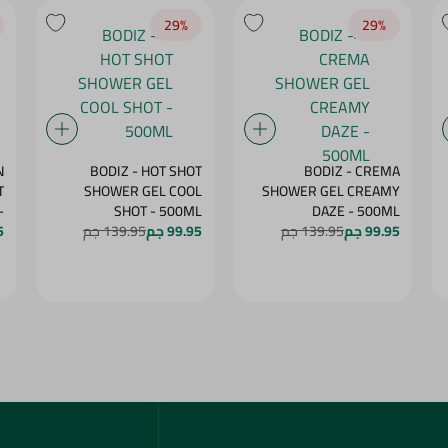
29‎%‎
29‎%‎
N
BODIZ - HOT SHOT
BODIZ - CREMA
T
SHOWER GEL COOL
SHOWER GEL CREAMY
-
SHOT - 500ML
DAZE - 500ML
99.95 جم
139.95 جم
99.95 جم
139.95 جم
G
5