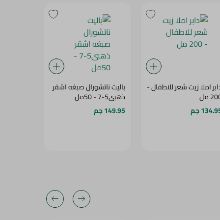
ابر املا زيت شعر للاطفال -
باليت ناتشورال صبغه اشقر
لونا شامبو 
2 مل
ذهبى5-7 - 50مل
النيم - 200 مل
134.9 جم
149.95 جم
69.95 جم