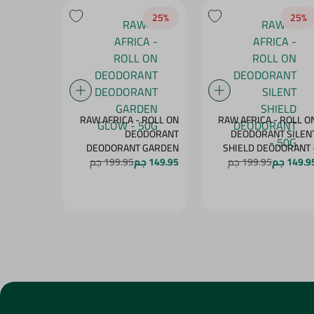
25‎%‎
25‎%‎
25‎%‎
- ROLL ON
RAW AFRICA - ROLL ON
RAW AFRICA - ROLL O
NT PEACH
DEODORANT
DEODORANT SILEN
DELIGHT - 50G
DEODORANT GARDEN
SHIELD DEODORANT 
50
149.9 جم
199.95 جم
149.95 جم
GLOW - 50G
199.95 جم
149.95 جم