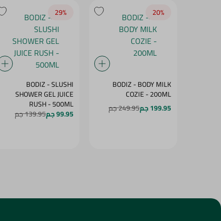
29‎%‎
20‎%‎
BODIZ - SLUSHI
BODIZ - BODY MILK
SHOWER GEL JUICE
COZIE - 200ML
RUSH - 500ML
199.95 جم
249.95 جم
99.95 جم
139.95 جم