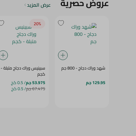
عروض حصرية
عرض المزيد
20‎%‎
شهد وراك دجاج - 800 جم
سبينيس وراك دجاج متبلة -
كجم
129.95 جم
53.975 جم
/ 0.5 كج
67.475 جم
/ 0.5 كج