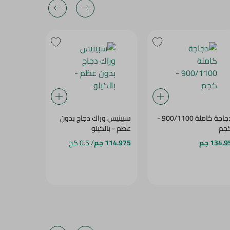
دجاجة كاملة 900/1100 -
سبينيس وراك دجاج بدون
شهد اوراك 
جم
عظم - بالكيلو
1كجم
134.9 جم
114.975 جم
/ 0.5 كج
339.95 جم