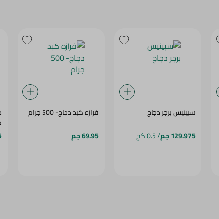
سبينيس برجر دجاج
فرازه كبد دجاج- 500 جرام
ك
129.975 جم
/ 0.5 كج
69.95 جم
5