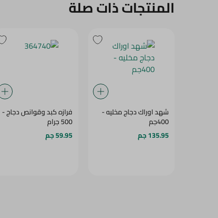
المنتجات ذات صلة
شهد اوراك دجاج مخليه -
فرازه كبد وقوانص دجاج -
400جم
500 جرام
135.95 جم
59.95 جم