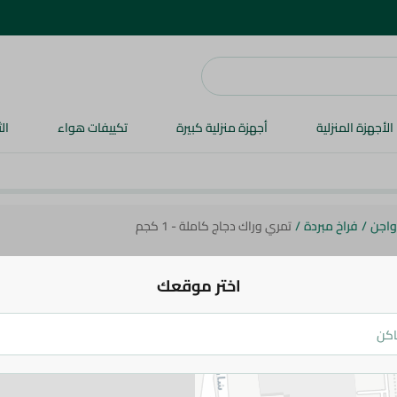
الأجهزة المنزلية
أجهزة منزلية كبيرة
تكييفات هواء
ال
واجن
/
فراخ مبردة
/
تمري وراك دجاج كاملة - 1 كجم
اختر موقعك
تمرى
تمري وراك دجاج كاملة - 1 كجم
152.95 جم