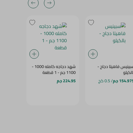
بينيس فاهيتا دجاج -
شهد دجاجه كامله 1000 -
الكيلو
1100 جم - 1 قطعة
154.97 جم
/ 0.5 كج
224.95 جم