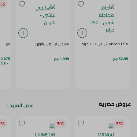
5‎%‎
مافا طماطم شيرى - 250 جرام
هايجين ليتشى - بالوزن
جزر
52.95 جم
1,999 جم
10.875 ج
/ 0.5 كج
عروض حصرية
عرض المزيد
5‎%‎
30‎%‎
25‎%‎