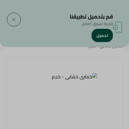
التوصيل إلى
حدد المنطقة
قم بتحميل تطبيقنا
لتجربة تسوق أفضل
تحميل
الرئيسية
/
الفواكه
/
الخضروات و الفاكهة
/
عروض عامة
/
Eid Fruits
/
كمثرى خشابي - كجم