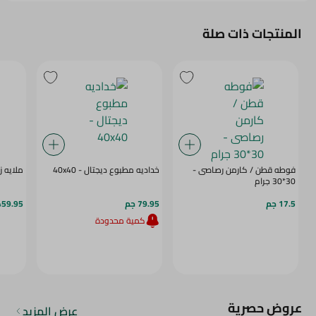
المنتجات ذات صلة
فوطه قطن / كارمن رصاصى -
خداديه مطبوع ديجتال - 40x40
ملايه زو
30*30 جرام
17.5 جم
79.95 جم
459.95 ج
كمية محدودة
عروض حصرية
عرض المزيد