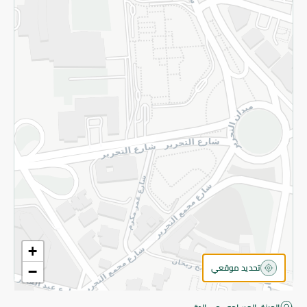
قم بالتسجيل للنشرة
©2026 - Spinneys | جميع الحقوق محفوظة
+
تحديد موقعي
−
اقتربت! أضف 100 جنيه للمتابعة إلى الدفع.