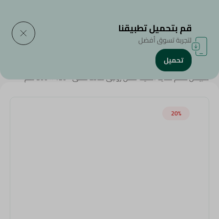
التوصيل إلى
حدد المنطقة
قم بتحميل تطبيقنا
لتجربة تسوق أفضل
تحميل
الرئيسية
/
الملابس والمفروشات
/
Weekly Deals
/
سبينس طقم ملايه استيك قطن زوجى ساده كحلى - 120 × 200 سم
20‎%‎