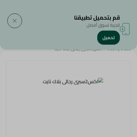
التوصيل إلى
حدد المنطقة
قم بتحميل تطبيقنا
لتجربة تسوق أفضل
تحميل
الرئيسية
/
الجمال والعناية الشخصية
/
مزيل العرق
/
عروض عامة
/
Weekly Deals
/
اكس2سبرى رجالى بلاك نايت