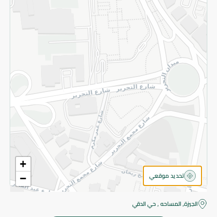
قم بالتسجيل للنشرة
©2026 - Spinneys | جميع الحقوق محفوظة
+
تحديد موقعي
−
الجيزة, المساحه , حي الدقي