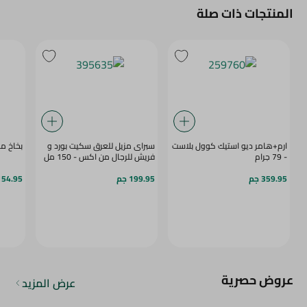
المنتجات ذات صلة
ارم+هامر ديو استيك كوول بلاست
سبراى مزيل للعرق سكيت بورد و
بخاخ م
- 79 جرام
فريش للرجال من اكس - 150 مل
359.95 جم
199.95 جم
154.95 ج
عروض حصرية
عرض المزيد