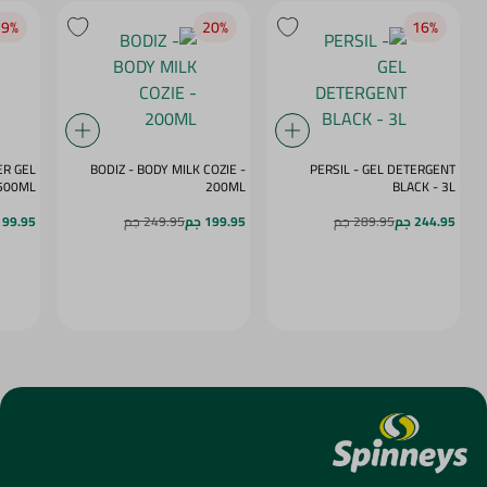
9‎%‎
20‎%‎
16‎%‎
ER GEL
BODIZ - BODY MILK COZIE -
PERSIL - GEL DETERGENT
E RUSH - 500ML
200ML
BLACK - 3L
244.95 جم
289.95 جم
199.95 جم
249.95 جم
99.95 جم