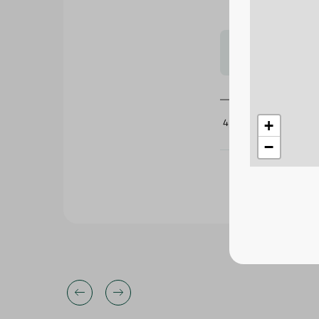
لتحجيم بشكل
410052
+
−