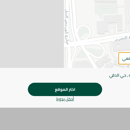
يرجى الملاحظة:
قد يختلف وزن العناصر القابلة ل
طفيف. قد يتغير التعبئة بناءً على التوفر.
المواصفات
SKU
قعي
 , حي الدقي
اختر الموقع
أدخل يدويا