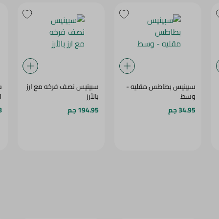
سبينيس بطاطس مقليه -
سبينيس نصف فرخه مع ارز
س
وسط
بالأرز
1 ك
34.95 جم
194.95 جم
8