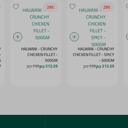
29‎%‎
29‎%‎
Y
HALWANI - CRUNCHY
HALWANI - CRUNCHY
CHICKEN FILLET -
CHICKEN FILLET - SPICY
S
500GM
- 500GM
212.25 جم
299 جم
212.25 جم
299 جم
07