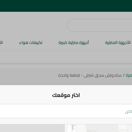
الأجهزة المنزلية
أجهزة منزلية كبيرة
تكييفات هواء
ال
هزة
/
ساندوتش سجق شرقى - قطعة واحدة
اختر موقعك
ساندوتش سجق شرقى - قطعة واحدة
74.95 جم
اضف للعربة