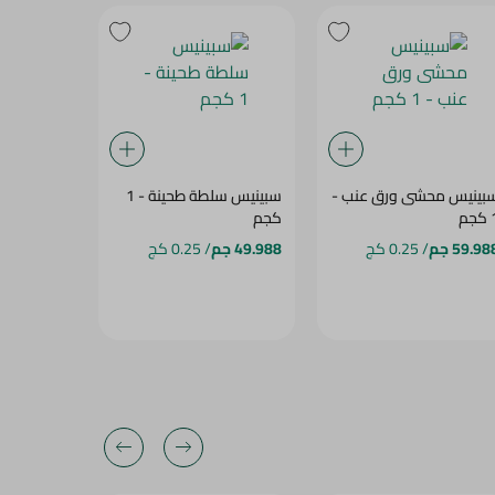
بينيس محشى ورق عنب -
سبينيس سلطة طحينة - 1
جولاش باللحمه
جم
كجم
59.98 جم
/ 0.25 كج
49.988 جم
/ 0.25 كج
97.488 جم