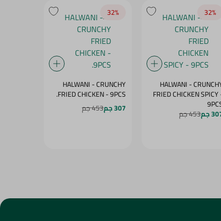
18‎%‎
32‎%‎
32‎%‎
 - GREEN
HALWANI - CRUNCHY
HALWANI - CRUNCH
O - 400G
FRIED CHICKEN - 9PCS.
FRIED CHICKEN SPICY -
9PC
307 جم
453 جم
45 جم
54.95
3 جم
453 جم