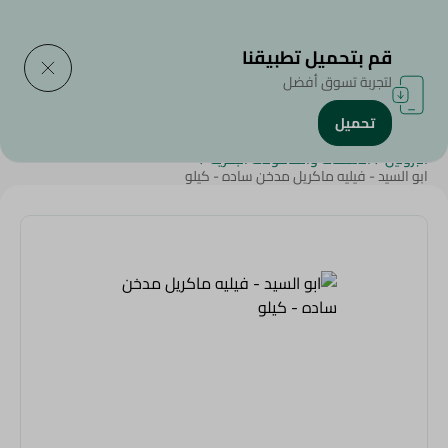
التوصيل إلى
حدد المنطقة
قم بتحميل تطبيقنا
لتجربة تسوق أفضل
تحميل
الرئيسية
/
المأكولات البحرية و السمك
/
Renga
/
Fresh Food
/
Diets
/
البروتين
/
الأسماك والمأكولات البحرية
/
ابو السيد - فيليه ماكريل مدخن ساده - كيلو