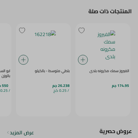
المنتجات ذات صلة
الفيروز سمك مكرونه بلدى
بلطي متوسط - بالكيلو
ابو الس
بالوزن
174.95 جم
26.238 جم
550 جم
/ 0.25 كج
/ 0.25 كج
عروض حصرية
عرض المزيد