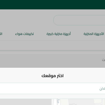
الأجهزة المنزلية
أجهزة منزلية كبيرة
تكييفات هواء
ال
بت
اختر موقعك
خليط دونات من بيك لاند ايجيبت
52.95 جم
اضف للعربة