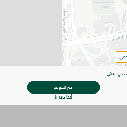
يرجى الملاحظة:
قد يختلف وزن العناصر القابلة ل
طفيف. قد يتغير التعبئة بناءً على التوفر.
المواصفات
SKU
قعي
 , حي الدقي
اختر الموقع
أدخل يدويا