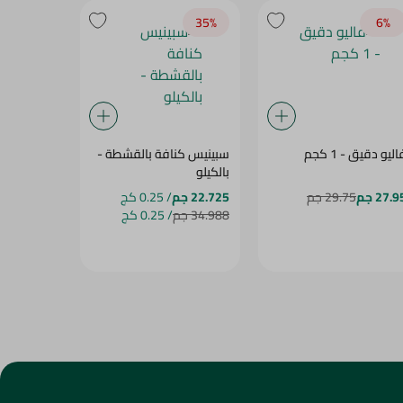
16‎%‎
35‎%‎
6‎%‎
ليو دقيق - 1 كجم
سبينيس كنافة بالقشطة -
 - LIQUID
بالكيلو
VANILLA - 35ML
27.9 جم
29.75 جم
22.725 جم
/ 0.25 كج
31.95 جم
5
34.988 جم
/ 0.25 كج