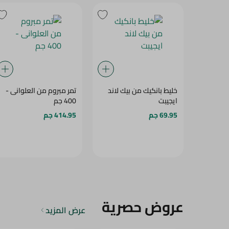
خليط بانكيك من بيك لاند
تمر مبروم من العلوانى -
ايجيبت
400 جم
69.95 جم
414.95 جم
عروض حصرية
عرض المزيد