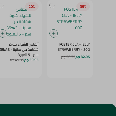
20‎%‎
35‎%‎
FOSTER CLA - JELLY
أكياس للشواء كبيرة
STRAWBERRY - 80G
شفافة من سانيتا - 35x43
سم - 5 للعبوة
32.95 جم
50.75 جم
39.95 جم
49.95 جم