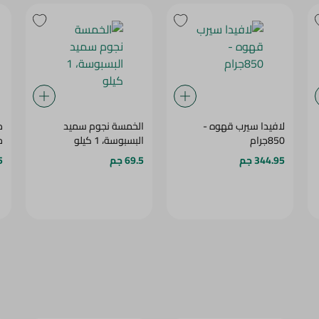
لافيدا سيرب قهوه -
الخمسة نجوم سميد
850جرام
البسبوسة، 1 كيلو
م
344.95 جم
69.5 جم
5