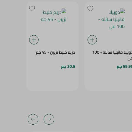
دوبيلا فانيليا سائله - 100
دريم خليط تزيين - 45 جم
مونين شراب 
ل
250مل
59.9 جم
20.5 جم
257.95 جم