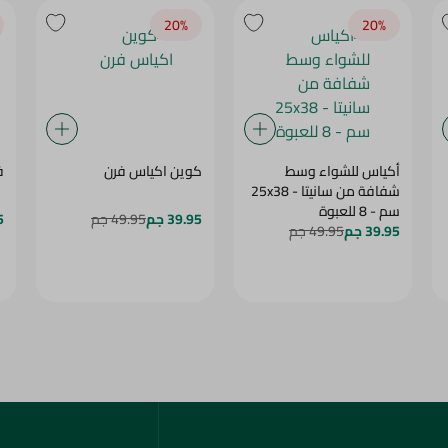
20‎%‎
20‎%‎
أكياس للشواء وسط
كوين اكياس فرن
فا
شفافة من سانيتا - 25x38
سم - 8 للعبوة
39.95 جم
49.95 جم
5
39.95 جم
49.95 جم