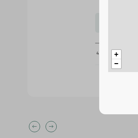
لتحجيم بشكل
422362
+
−