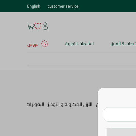
English
customer service
ثلاجات & الفريزر
العلامات التجارية
عروض
زبدة , الزيت و السمن
الأرز , المكرونة و النودلز
البقوليات
شوربة
الطع
الأكثر إنتشاراً
ترتيب