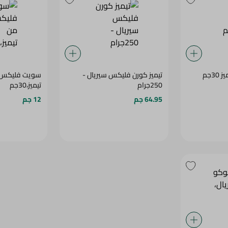
3جم
تيميز كورن فليكس سيريال -
سويت فليكس 
250جرام
تيميز،30جم
64.95 جم
12 جم
تيميز شوكو بوبس سيريال، 250