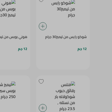
شوكو رايس من تيميز30 جرام
هوني بوبس من تيميز 0
12 جم
12 جم
فتنس رقائق حبوب شوكولاته بار
من نستله , 23.5 جرام
جرام