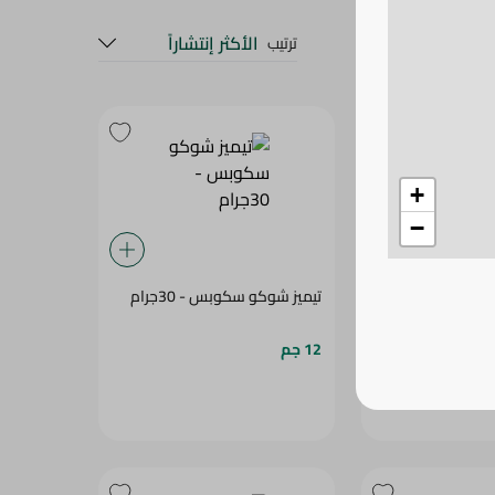
+
−
يز 30جم
تيميز شوكو سكوبس - 30جرام
12 جم