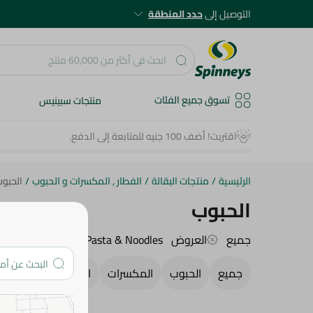
التوصيل إلى
حدد المنطقة
تسوق جميع الفئات
منتجات سبينيس
الرئيسية
/
منتجات البقالة
/
الفطار , المكسرات و الحبوب
/
الحبو
الحبوب
جميع
العروض
Pasta & Noodles
Honey & Spreads
جميع
الحبوب
المكسرات
الشوفان