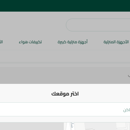
الأجهزة المنزلية
أجهزة منزلية كبيرة
تكييفات هواء
ال
ب
Dressings & Side Tables
Spices & Breadcrumbs
Oil & Ghee
ال
اختر موقعك