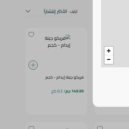
الأكثر إنتشاراً
ترتيب
+
−
- بالوزن
فريكو جبنة إيدام - كجم
149.99 جم
/ 0.2 كج