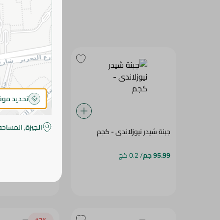
تحديد مو
الجيزة, المساحه
جبنة شيدر نيوزلاندى - كجم
جبنة شيدر إيرلندية 
95.99 جم
/ 0.2 كج
89.99 جم
/ 0.2 كج