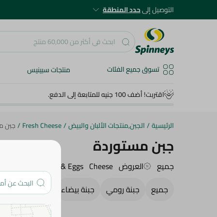
التوصيل إلى
حدد المنطقة
تسوق جميع الفئات
منتجات سبينيس
اقتربت! أضف 100 جنيه للمتابعة إلى الدفع.
الرئيسية
/
الجبن,منتجات الألبان والبيض
/
Fresh Cheese
/
جبن م
جبن مستوردة
جميع
العروض
Cheese
Dairy & Eggs
الجبن الطازج
جميع
جبنة رومي
جبنة بيضاء
جبن مطبوخ
ج