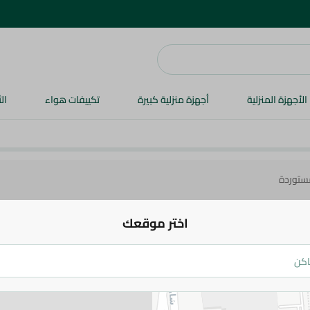
الأجهزة المنزلية
أجهزة منزلية كبيرة
تكييفات هواء
ال
ستوردة
اختر موقعك
الأجبان
الألبان
منتجات الزبادي
الزبدة
الكريمة
البيض
بنة شامي
جبن مستوردة
جبن المبشور والموزاريلا