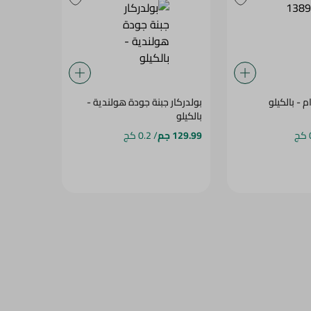
 - بالكيلو
بولدركار جبنة جودة هولندية -
بالكيلو
129.99 جم
/ 0.2 كج