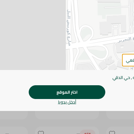
قعي
 , حي الدقي
- كجم
جبنة شيدر بيضاء قليلة الدسم -
جبنة شيدر احمر 
بالكيلو
اختر الموقع
167 جم
/ 0.2 كج
113 جم
/ 0.2 كج
أدخل يدويا