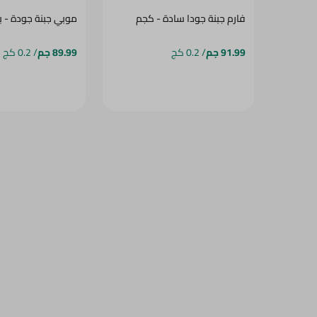
فارم جبنة جودا سادة - كجم
موبي جبنة جودة - با
91.99 جم
/ 0.2 كج
89.99 جم
/ 0.2 كج