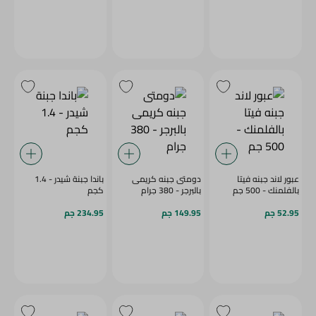
عبور لاند جبنه فيتا
دومتى جبنه كريمى
باندا جبنة شيدر - 1.4
بالفلمنك - 500 جم
بالبرجر - 380 جرام
كجم
52.95 جم
149.95 جم
234.95 جم