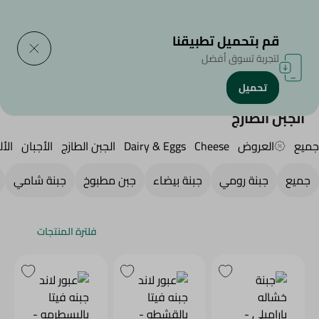
التوصيل إلى
حدد المنطقة
قم بتحميل تطبيقنا
لتجربة تسوق أفضل
تحميل
الرئيسية
/
الجبن,منتجات الألبان والبيض
/
Fresh Cheese
الجبن الطازج
جميع
العروض
Cheese
Dairy & Eggs
الجبن الطازج
الأجبان
الأل
جميع
جبنة رومي
جبنة بيضاء
جبن مطبوخ
جبنة شامي
فلترة المنتجات