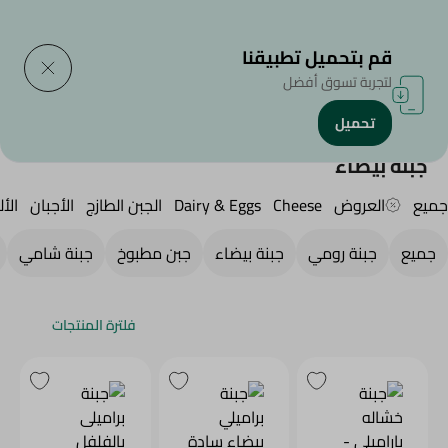
التوصيل إلى
حدد المنطقة
قم بتحميل تطبيقنا
لتجربة تسوق أفضل
تحميل
الرئيسية
/
الجبن,منتجات الألبان والبيض
/
Fresh Cheese
/
جبنة بيضاء
جبنة بيضاء
جميع
العروض
Cheese
Dairy & Eggs
الجبن الطازج
الأجبان
الأل
جميع
جبنة رومي
جبنة بيضاء
جبن مطبوخ
جبنة شامي
فلترة المنتجات