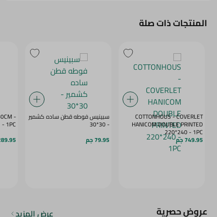
المنتجات ذات صلة
COTTONHOUS - COVERLET
سبينيس فوطه قطن ساده كشمير
180CM
- 1PC
- 30*30
HANICOM DOUBLE PRINTED
220*240 - 1PC
749.95 جم
79.95 جم
289.95 ج
عروض حصرية
عرض المزيد