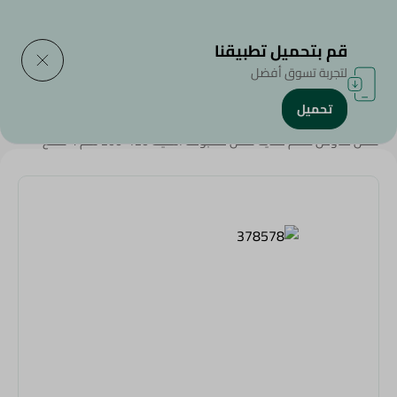
التوصيل إلى
حدد المنطقة
قم بتحميل تطبيقنا
لتجربة تسوق أفضل
تحميل
الرئيسية
/
الملابس والمفروشات
/
قطن هاوس طقم ملاية قطن مطبوعة استيك 120*200 سم 4 قطع