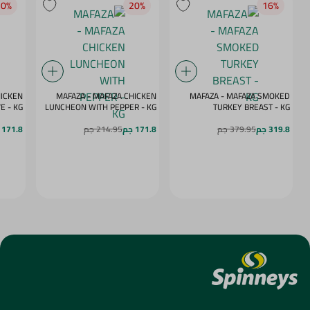
0‎%‎
20‎%‎
16‎%‎
HICKEN
MAFAZA - MAFAZA CHICKEN
MAFAZA - MAFAZA SMOKED
E - KG
LUNCHEON WITH PEPPER - KG
TURKEY BREAST - KG
319.8 جم
379.95 جم
171.8 جم
214.95 جم
171.8 جم