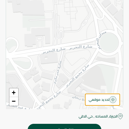
قم بالتسجيل للنشرة
©2026 - Spinneys | جميع الحقوق محفوظة
+
تحديد موقعي
−
الجيزة, المساحه , حي الدقي