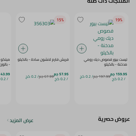
المنتجات ذات صلة
15‎%‎
19‎%‎
تيست بيور فصوص ديك رومي
فريش فارم لانشون سادة - بالكيلو
ميتكو 
مدخنة - بالكيلو
- بالوزن
159.95 جم
57.95 جم
143.99 ج
197.99 جم
/ 0.2 كج
67.99 جم
/ 0.2 كج
/ 0.2 كج
/ 0.2 كج
/ 0.2 كج
عروض حصرية
عرض المزيد