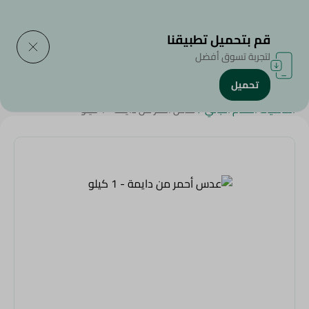
التوصيل إلى
حدد المنطقة
قم بتحميل تطبيقنا
لتجربة تسوق أفضل
تحميل
الرئيسية
/
منتجات البقالة
/
البقوليات
/
Diets
/
النظام النباتي
/
أساسيات النظام النباتي
/
عدس أحمر من دايمة - 1 كيلو