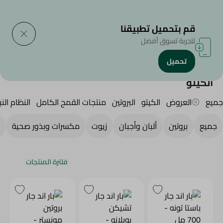
التوصيل إلى
حدد المنطقة
قم بتحميل تطبيقنا
لتجربة تسوق أفضل
تحميل
الرئيسية
/
Diets
/
الكيتو
الكيتو
جميع
العروض
الكيتو
البروتين
منتجات القمح الكامل
النظام النب
جميع
بروتين
ألبان وأجبان
زيوت
مكسرات وبذور صحية
فلترة المنتجات