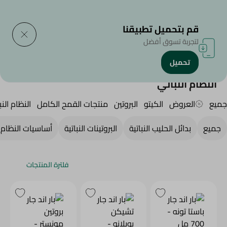
التوصيل إلى
حدد المنطقة
قم بتحميل تطبيقنا
لتجربة تسوق أفضل
تحميل
الرئيسية
/
Diets
/
النظام النباتي
النظام النباتي
جميع
العروض
الكيتو
البروتين
منتجات القمح الكامل
النظام النب
جميع
بدائل الحليب النباتية
البروتينات النباتية
أساسيات النظام ا
فلترة المنتجات