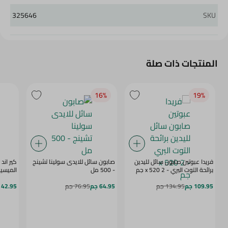
325646
SKU
المنتجات ذات صلة
16‎%‎
19‎%‎
فريدا عبوتين صابون سائل لليدين
صابون سائل للايدى سولينا تشينج
كير اند
برائحة التوت البري - 2 x 520 جم
- 500 مل
الميسيلار 
109.95 جم
134.95 جم
64.95 جم
76.95 جم
42.95 جم