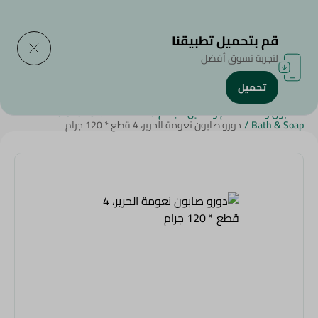
التوصيل إلى
حدد المنطقة
قم بتحميل تطبيقنا
لتجربة تسوق أفضل
تحميل
الرئيسية
/
الجمال والعناية الشخصية
/
الصابون والاستحمام وغسيل الجسم
/
المنظفات
/
Shower
/
Bath & Soap
/
دورو صابون نعومة الحرير، 4 قطع * 120 جرام