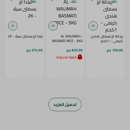
ريحانة ارز بسمتى هندى
- AL WALIMAH
تيلدا ارز بسمتى سيلا - 2K
كريمى - 1كجم
BASMATI RICE - 5KG
159.95 جم
829.95 جم
374.95 جم
كمية محدودة
تحميل المزيد