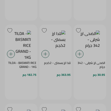
الضحى ارز شرقى - 342
تلدا ارز بسمتى - 2كجم
TILDA - BASMATI RICE
جرام
GRAND - 1KG
30.95 جم
363.95 جم
182.75 جم