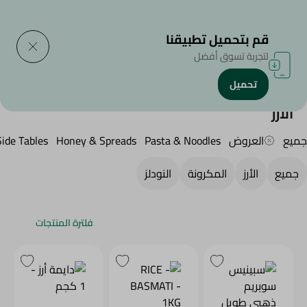
التوصيل إلى
حدد المنطقة
قم بتحميل تطبيقنا
لتجربة تسوق أفضل
تحميل
الرئيسية
/
منتجات البقالة
/
الأرز , المكرونة و النودلز
/
Rice
الأرز
جميع
العروض
Pasta & Noodles
Honey & Spreads
Side Tables
جميع
الأرز
المكرونة
النودلز
فلترة المنتجات