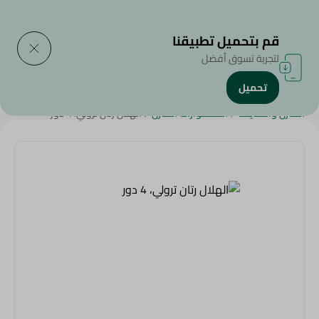
التوصيل إلى
حدد المنطقة
قم بتحميل تطبيقنا
لتجربة تسوق أفضل
تحميل
الرئيسية
/
سناكس وحلويات
/
شيبس و كراكرز و فشار
/
المنزل والحديقة
/
اكسسوارات المنزل
/
الهلال رتان ترولي، 4 دور