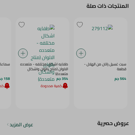
المنتجات ذات صلة
سبت غسيل راتان من الهلال -
طفايه اشكال مختلفه - متعدده
سماعات ل
قطعة
الالوان (متاح بالوان واشكال
متعددة)
564 جم
354 جم
158 جم
كمية محدودة
كمي
عروض حصرية
عرض المزيد