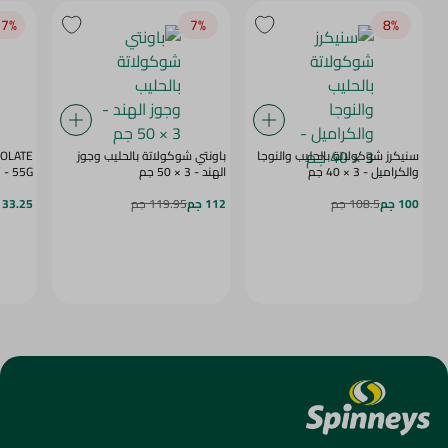
7‎%‎
7‎%‎
8‎%‎
سنيكرز شوكولاتة بالحليب والنوجا
باونتي شوكولاتة بالحليب وجوز
COLATE
والكراميل - 3 × 40 جم
الهند - 3 × 50 جم
BERRY - 55G
100 جم
108.5 جم
112 جم
119.95 جم
33.25 جم