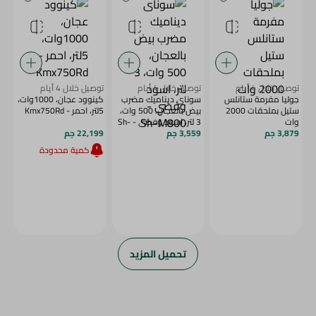
توصيل خلال 4 أيام
توصيل خلال 4 أيام
توصيل خلال 4 أيام
جوليا مفرمة ستانلس
سوناى ديناميك مضرب
كينوود عجان، 1000وات،
ستيل بملحقات 2000
بيض بالعجان، 500 وات،
5لتر، احمر - Kmx750Rd
وات
3 لتر، اسود وفضي - Sh-
3,879 جم
M800
3,559 جم
22,199 جم
كمية محدودة
تحميل المزيد