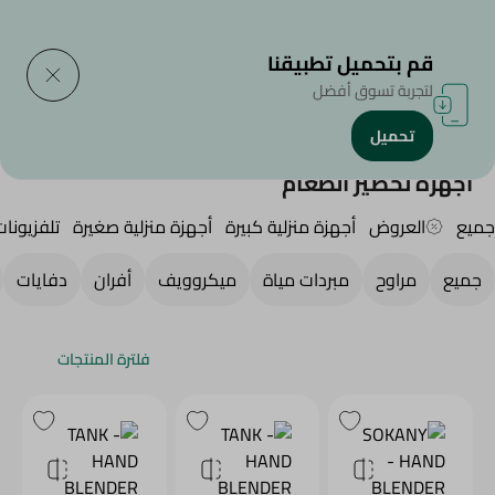
التوصيل إلى
حدد المنطقة
قم بتحميل تطبيقنا
لتجربة تسوق أفضل
تحميل
الرئيسية
/
الأجهزة المنزلية
/
أجهزة منزلية صغيرة
/
أجهزة تحضير الطعام
أجهزة تحضير الطعام
جميع
العروض
أجهزة منزلية كبيرة
أجهزة منزلية صغيرة
تلفزيونا
جميع
مراوح
مبردات مياة
ميكروويف
أفران
دفايات
فلترة المنتجات