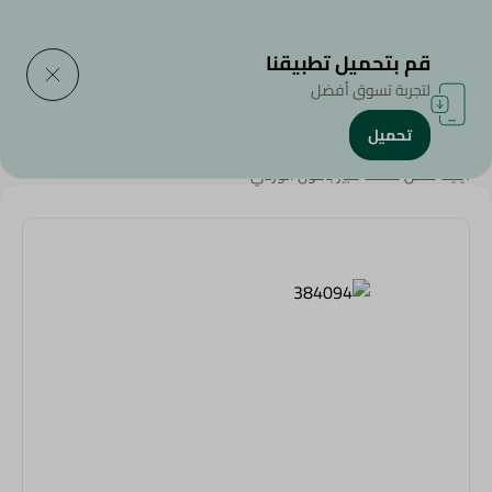
التوصيل إلى
حدد المنطقة
قم بتحميل تطبيقنا
لتجربة تسوق أفضل
تحميل
الرئيسية
/
المنزل والحديقة
/
أدوات الحفلات
/
عروض عامة
/
ايليت صحن سلطة كبير باللون الوردي