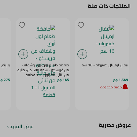
المنتجات ذات صلة
تيفال ارميتال كسروله - 16 سم
حافظة طعام لون أزرق وشفاف
بدرينى 
من فريسكو - سعة 600 مل، خالية
من ثنائي الفينول أ - 1 قطعة
1,549 جم
145 جم
275 جم
كمية محدودة
عروض حصرية
عرض المزيد