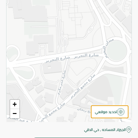
قم بالتسجيل للنشرة
©2026 - Spinneys | جميع الحقوق محفوظة
+
تحديد موقعي
−
الجيزة, المساحه , حي الدقي