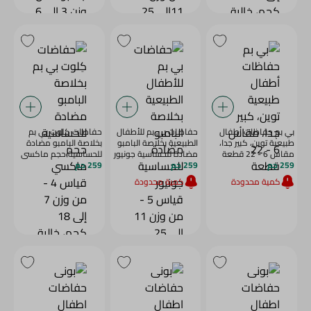
بي بم حفاظات أطفال
حفاضات بي بم للأطفال
حفاضات كِلوت بي بم
طبيعية توين، كبير جدا،
الطبيعية بخلاصة البامبو
بخلاصة البامبو مضادة
مقاس 6 - 22 قطعة
مضادة للحساسية جونيور
للحساسية حجم ماكسي
259 جم
259 جم
قياس 5 - من وزن 11
259 جم
قياس 4 - من وزن 7 إلى
إلى 25 كجم، خالية من
18 كجم، خالية من
كمية محدودة
كمية محدودة
اللاتيكس والبارابين
اللاتيكس والبارابين
والعطور - 28 للعبوة
والعطور - 32 للعبوة