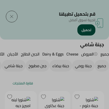
التوصيل إلى
حدد المنطقة
قم بتحميل تطبيقنا
لتجربة تسوق أفضل
تحميل
الرئيسية
/
الجبن,منتجات الألبان والبيض
/
Fresh Cheese
/
جبنة بيضاء
/
جبنة شامي
جبنة شامي
جميع
العروض
Cheese
Dairy & Eggs
الجبن الطازج
الأجبان
الأل
جميع
جبنة رومي
جبنة بيضاء
جبن مطبوخ
جبنة شامي
فلترة المنتجات