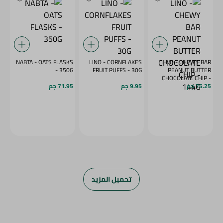
NABTA - OATS FLASKS
LINO - CORNFLAKES
LINO - CHEWY BAR
- 350G
FRUIT PUFFS - 30G
PEANUT BUTTER
CHOCOLATE CHIP -
144G
75.25 جم
9.95 جم
71.95 جم
تحميل المزيد