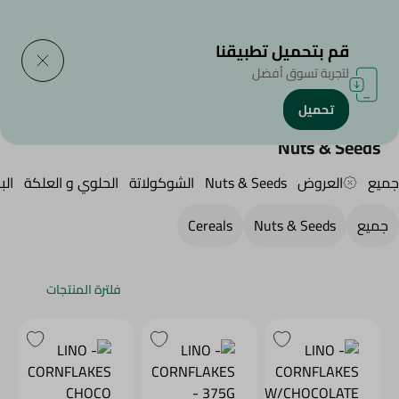
التوصيل إلى
حدد المنطقة
قم بتحميل تطبيقنا
لتجربة تسوق أفضل
تحميل
الرئيسية
/
سناكس وحلويات
/
المكسرات
Nuts & Seeds
جميع
العروض
Nuts & Seeds
الشوكولاتة
الحلوي و العلكة
ال
جميع
Nuts & Seeds
Cereals
فلترة المنتجات