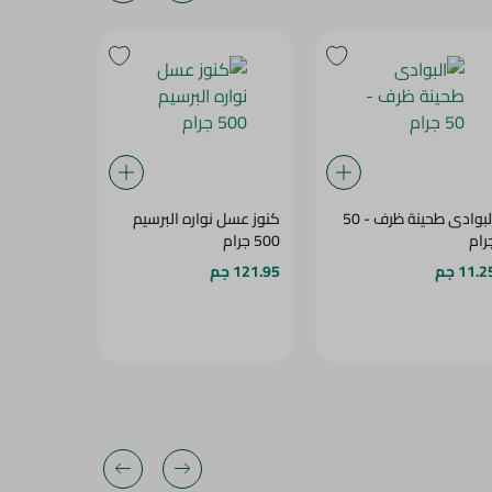
البوادى طحينة ظرف - 50
كنوز عسل نواره البرسيم
هيرو عسل ز
رام
500 جرام
650 جم
11.2 جم
121.95 جم
178.95 جم