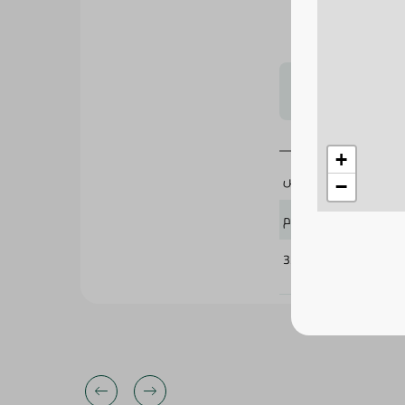
لتحجيم بشكل
+
فيتنوتس
−
320 جرام
330387