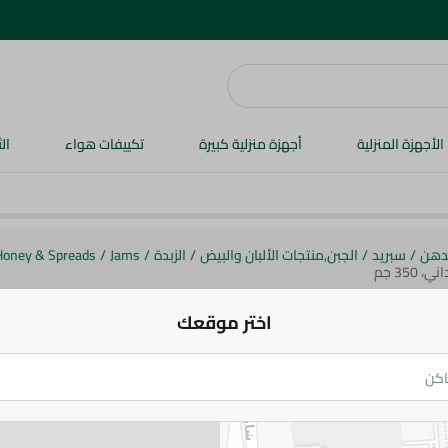
الأجهزة المنزلية
أجهزة منزلية كبيرة
تكييفات هواء
ال
لدهن
/
سبريد
/
الجبن,منتجات الألبان والبيض
/
الزبدة
/
Jams
/
Honey & Spreads
35 جم
اختر موقعك
فيتنوتس
فيت ناتس زبدة الفول السوداني، 350 جم
125.25 جم