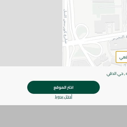
اضف للعربة
يرجى الملاحظة:
قد يختلف وزن العناصر القابلة ل
طفيف. قد يتغير التعبئة بناءً على التوفر.
المواصفات
براند
قعي
الحجم
 , حي الدقي
SKU
اختر الموقع
أدخل يدويا