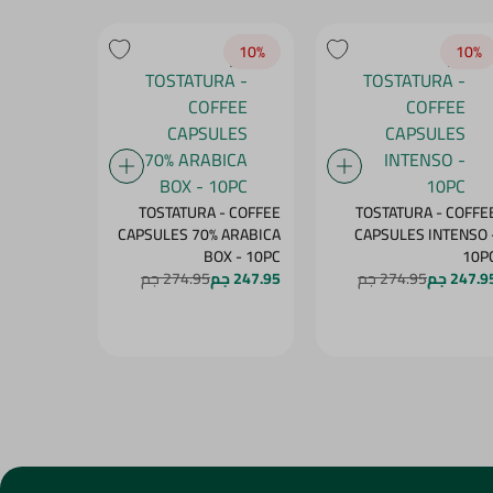
10‎%‎
10‎%‎
10‎%‎
- COFFEE
TOSTATURA - COFFEE
TOSTATURA - COFFE
 ARABICA
CAPSULES 70% ARABICA
CAPSULES INTENSO 
PS - 10PC
BOX - 10PC
10P
247.9 جم
274.95 جم
247.95 جم
274.95 جم
247.95 جم