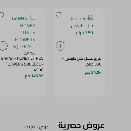
ميرو عسل نحل طبيعى -
GANNA - HONEY CITRUS
380 جرام
FLOWERS SQUEEZE -
450G
84.04 جم
145.95 جم
عروض حصرية
عرض المزيد