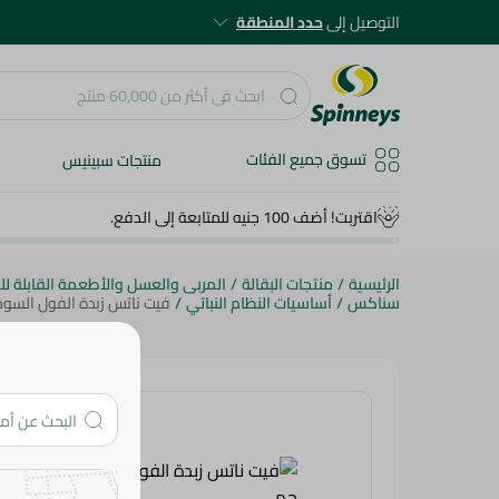
التوصيل إلى
حدد المنطقة
تسوق جميع الفئات
منتجات سبينيس
اقتربت! أضف 100 جنيه للمتابعة إلى الدفع.
الرئيسية
/
منتجات البقالة
/
المربى والعسل والأطعمة القابلة ل
سناكس
/
أساسيات النظام النباتي
/
فيت ناتس زبدة الفول السوداني، 0