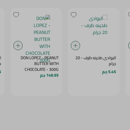
البوادى طحينه ظرف - 20
DON LOPEZ - PEANUT
جرام
BUTTER WITH
ج
CHOCOLATE - 300G
5.45 جم
5
148.95 جم