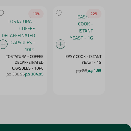
10‎%‎
22‎%‎
TOSTATURA - COFFEE
EASY COOK - ISTANT
DECAFFEINATED
YEAST - 1G
CAPSULES - 10PC
1.95 جم
2.5 جم
304.95 جم
338.95 جم