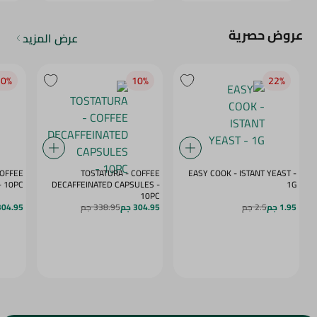
عروض حصرية
عرض المزيد
0‎%‎
10‎%‎
22‎%‎
COFFEE
TOSTATURA - COFFEE
EASY COOK - ISTANT YEAST -
APSULES VANILLA - 10PC
DECAFFEINATED CAPSULES -
1G
10PC
1.95 جم
2.5 جم
304.95 جم
338.95 جم
304.95 ج