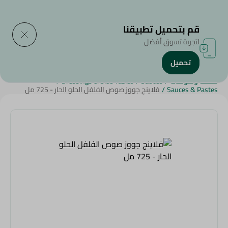
التوصيل إلى
حدد المنطقة
قم بتحميل تطبيقنا
لتجربة تسوق أفضل
تحميل
الرئيسية
/
منتجات البقالة
/
الصوصات , السلطات , الأطباق الجانبية
/
صلصة وصوصات
/
Sauces
/
Dressings & Side Tables
/
Sauces & Pastes
/
فلاينج جووز صوص الفلفل الحلو الحار - 725 مل