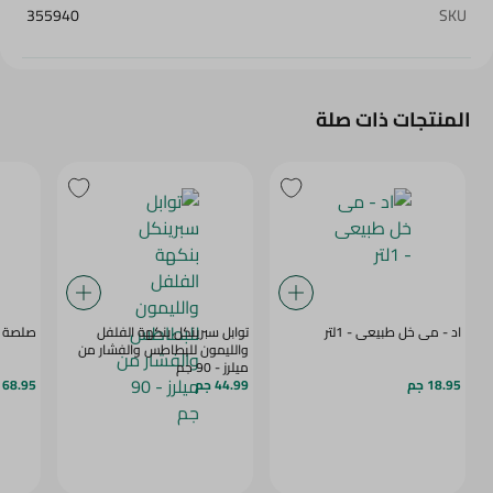
355940
SKU
المنتجات ذات صلة
اد - مى خل طبيعى - 1لتر
توابل سبرينكل بنكهة الفلفل
صلصة الخ
والليمون للبطاطس والفشار من
ميلرز - 90 جم
18.95 جم
44.99 جم
68.95 جم