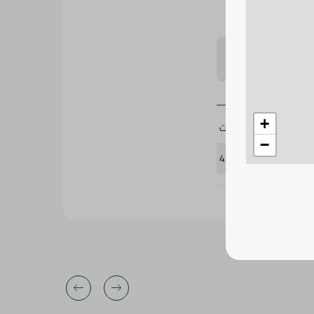
لتحجيم بشكل
+
جيليت
−
429703