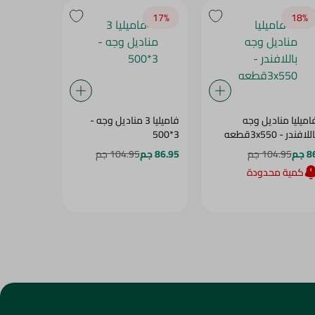
17‎%‎
17‎%‎
18‎%‎
اميليا مناديل وجه
فاميليا 3 مناديل وجه -
للافندر - 3x550قطعه
3*500
طبقات - 3 × 500 منديل
 جم
104.95 جم
86.95 جم
104.95 جم
86.95 جم
5
كمية محدودة