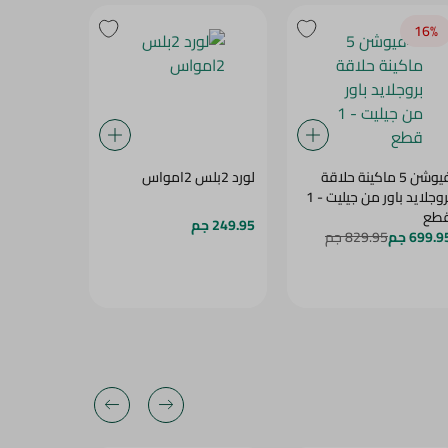
15‎%‎
16‎%‎
فيوشن 5 ماكينة حلاقة
لورد 2بلس 2امواس
بروجلايد باور من جيليت - 1
طع
حلاقة - 3 قطع
249.95 جم
699.9 جم
829.95 جم
354.95 جم