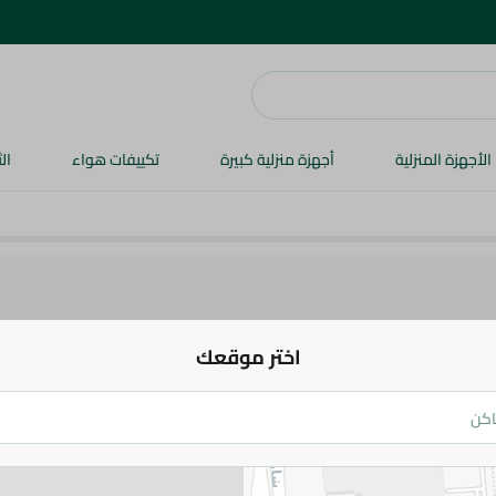
الأجهزة المنزلية
أجهزة منزلية كبيرة
تكييفات هواء
ال
اختر موقعك
جيليت
جيليت ماكينه حلاقه للبشره الحساسه
469.95 جم