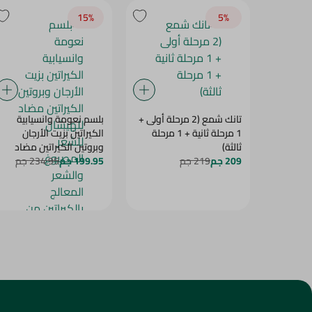
15‎%‎
5‎%‎
تانك شمع (2 مرحلة أولى +
بلسم نعومة وانسيابية
1 مرحلة ثانية + 1 مرحلة
الكيراتين بزيت الأرجان
ثالثة)
وبروتين الكيراتين مضاد
209 جم
219 جم
199.95 جم
234.95 جم
للهيشان للشعر المصبوغ
والشعر المعالج بالكيراتين
من تريسيمي - خصم 20% -
600 مل