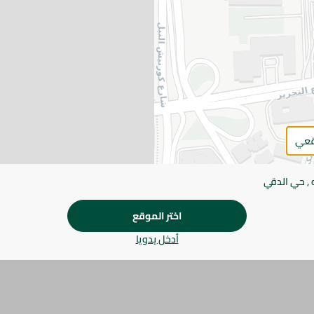
اضف للعربة
يرجى الملاحظة:
قد يختلف وزن العناصر القابلة ل
طفيف. قد يتغير التعبئة بناءً على التوفر.
المواصفات
براند
قعي
SKU
 , حي الدقي
اختر الموقع
أدخل يدويا