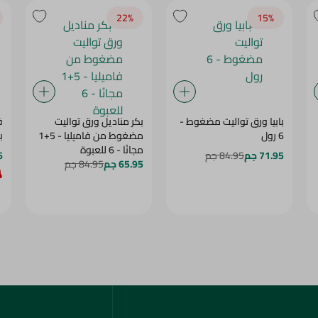
22‎%‎
15‎%‎
بابيا ورق تواليت مضغوط -
بكر مناديل ورق تواليت
ف
6 رول
مضغوط من فاميليا - 5+1
با
مجانًا - 6 للعبوة
71.95 جم
84.95 جم
86
65.95 جم
84.95 جم