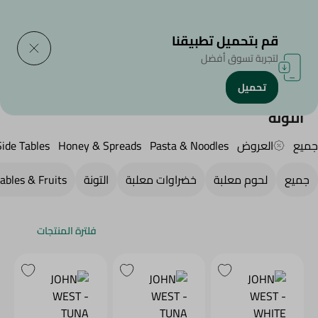
التوصيل إلى
حدد المنطقة
قم بتحميل تطبيقنا
لتجربة تسوق أفضل
تحميل
الرئيسية
/
منتجات البقالة
/
الطعام المعلب
/
التونة
التونة
جميع
العروض
Pasta & Noodles
Honey & Spreads
Side Tables
جميع
لحوم معلبة
خضراوات معلبة
التونة
ables & Fruits
فلترة المنتجات