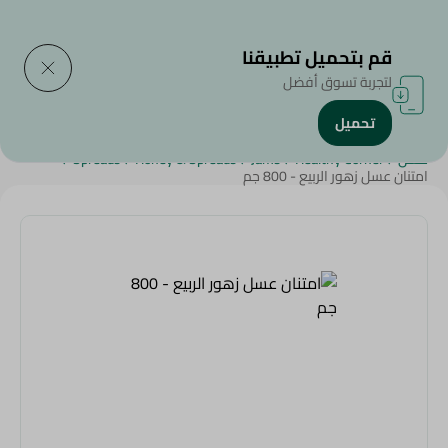
التوصيل إلى
حدد المنطقة
قم بتحميل تطبيقنا
لتجربة تسوق أفضل
تحميل
الرئيسية
/
منتجات البقالة
/
المربى والعسل والأطعمة القابلة للدهن
/
عسل
/
Healthy Corner
/
Jams
/
Honey & Spreads
/
Spreads
/
امتنان عسل زهور الربيع - 800 جم