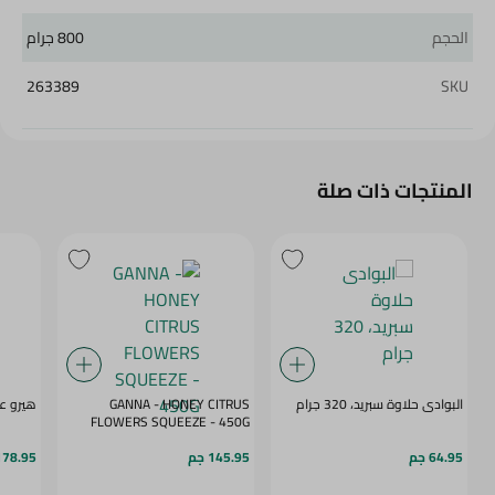
الحجم
800 جرام
263389
SKU
المنتجات ذات صلة
البوادى حلاوة سبريد، 320 جرام
GANNA - HONEY CITRUS
هيرو عسل 
FLOWERS SQUEEZE - 450G
64.95 جم
145.95 جم
178.95 ج