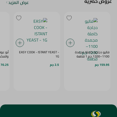
عروض حصرية
عرض المزيد
فاليو دجاجة كاملة مجمدة
EASY COOK - ISTANT YEAST -
أبو عوف
1100–1200 جم 1 قطعة
1G
والمكسرات 
159.95 جم
2.5 جم
70.25 جم