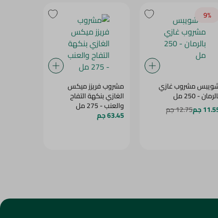
9‎%‎
ويبس مشروب غازي
مشروب فريزز ميكس
مشروب غاز
لرمان - 250 مل
الغازي بنكهة التفاح
والعنب - 275 مل
مل
11.5 جم
12.75 جم
63.45 جم
12.95 جم