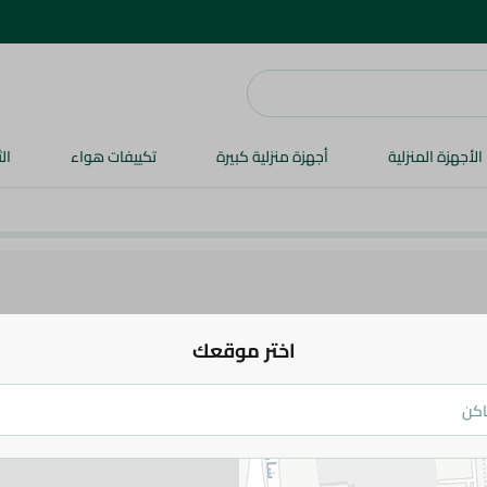
الأجهزة المنزلية
أجهزة منزلية كبيرة
تكييفات هواء
ال
اختر موقعك
مانى شراب بذور ريحان بالكيوى والنعناع - 290
59.95 جم
اضف للعربة