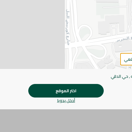
المواصفات
SKU
قعي
 , حي الدقي
اختر الموقع
أدخل يدويا