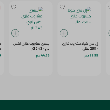
إل سي كولا مشروب غازى
بيبسي مشروب غازي اكس
ش
- 250 مللى
لارج- 2.43 لتر
با
22.95 جم
44.75 جم
5