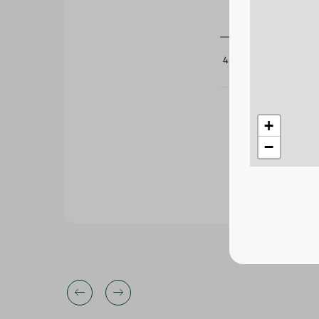
427000
+
−