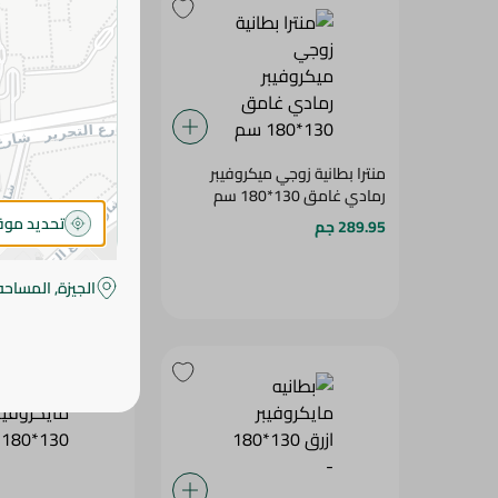
منترا بطانية زوجي ميكروفيبر
منترا بطانية فردي م
رمادي غامق 130*180 سم
130*180 سم
تحديد مو
289.95 جم
289.95 جم
الجيزة, المساحه