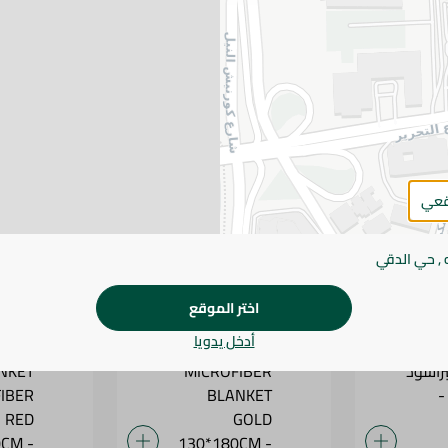
يكروفيبر بينك
منترا بطانية فردي ميكروفيبر
منترا بطانية ف
أصفر فاتح 130*180 سم
كريمي 130*180 سم
قعي
289.95 جم
289.95 جم
 , حي الدقي
اختر الموقع
أدخل يدويا