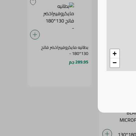
ردي ميكروفيبر
بطانيه مايكروفيبراخضر فاتح
130*180 -
+
289.95 جم
−