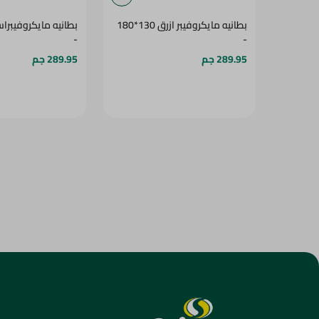
بطانيه مايكروفيبر ازرق 130*180
-
-
289.95 جم
289.95 جم