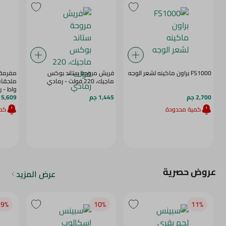
FS1000 براون ماكينه لشعر الوجه
فريش مروحة ستاند بوكس
مفرمة 
ماجيك، 220 فولت - رمادي
واط - رم
2,700 جم
1,445 جم
5,609 جم
كمية محدودة
كمي
عروض حصرية
عرض المزيد
9‎%‎
10‎%‎
11‎%‎