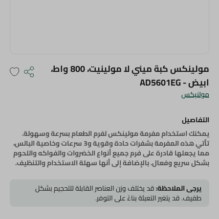
مولينكس كبة ميني لا مولينيت، 800 واط،
ابيض - AD5601EG
مولنيكس
التفاصيل
يمكنك استخدام مفرمة مولينكس لفرم الطعام بسرعة وسهولة.
تأتي هذه المفرمة بشفرات حادة وقوية و3 سرعات وخاصية البالس،
مما يجعلها قادرة على فرم جميع أنواع الخضروات والفواكه واللحوم
بشكل سريع وفعال. بالإضافة إلى أنها سهلة الاستخدام والتنظيف.
يرجى الملاحظة:
قد يختلف وزن العناصر القابلة للتحجيم بشكل
طفيف. قد يتغير التعبئة بناءً على التوفر.