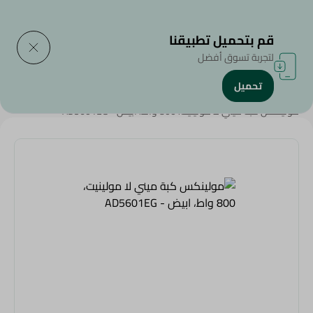
التوصيل إلى
حدد المنطقة
قم بتحميل تطبيقنا
لتجربة تسوق أفضل
تحميل
الرئيسية
/
Weekly Deals
/
إلكترونيات توصلك النهارده
/
مولينكس كبة ميني لا مولينيت، 800 واط، ابيض - AD5601EG