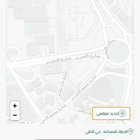
قم بالتسجيل للنشرة
©2026 - Spinneys | جميع الحقوق محفوظة
+
تحديد موقعي
−
الجيزة, المساحه , حي الدقي