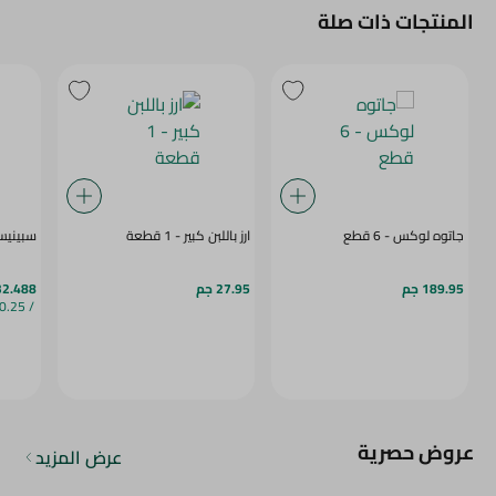
المنتجات ذات صلة
جاتوه لوكس - 6 قطع
ارز باللبن كبير - 1 قطعة
سبينيس
189.95 جم
27.95 جم
32.488 ج
/ 0.25 كج
عروض حصرية
عرض المزيد