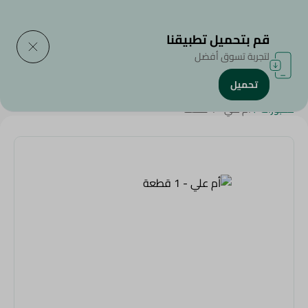
التوصيل إلى
حدد المنطقة
قم بتحميل تطبيقنا
لتجربة تسوق أفضل
تحميل
الرئيسية
/
منتجات سبينيس
/
العيش والمخبوزات
/
مخبوزات طازجة
/
مخبوزات
/
أم علي - 1 قطعة