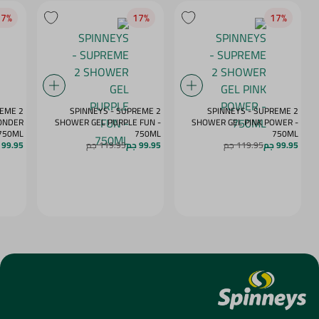
7‎%‎
17‎%‎
17‎%‎
REME 2
SPINNEYS - SUPREME 2
SPINNEYS - SUPREME 2
ONDER
SHOWER GEL PURPLE FUN -
SHOWER GEL PINK POWER -
 750ML
750ML
750ML
99.95 جم
119.95 جم
99.95 جم
119.95 جم
99.95 جم