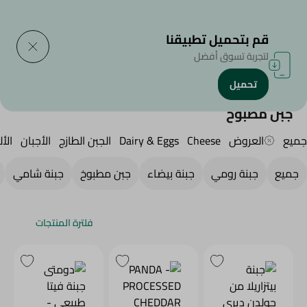
التوصيل إلى
حدد المنطقة
قم بتحميل تطبيقنا
لتجربة تسوق أفضل
تحميل
الرئيسية
/
الجبن,منتجات الألبان والبيض
/
Fresh Cheese
/
جبن مطبوخ
جبن مطبوخ
جميع
العروض
Cheese
Dairy & Eggs
الجبن الطازج
الأجبان
الأل
جميع
جبنة رومي
جبنة بيضاء
جبن مطبوخ
جبنة شامي
فلترة المنتجات